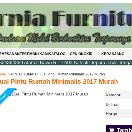
PEMESANAN
TESTIMONI KAMI
KATALOG
CEK ONGKIR
KERANJANG
369 Alamat Bawu RT 12/03 Batealit Jepara Jawa Tengah Kode 
ome
PINTU RUMAH
Jual Pintu Rumah Minimalis 2017 Murah
ual Pintu Rumah Minimalis 2017 Murah
Kategori
SALE
Di lihat
Harga
Tamba