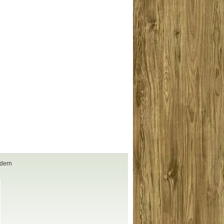
dan
Hj. Neneng Handayani-
Banjarmasin
g
Terimakasih sofa yg saya pesan
arin
sudah tertata rapi di rumah saya.
nan
bagus sekali..
uka
lagi
odern