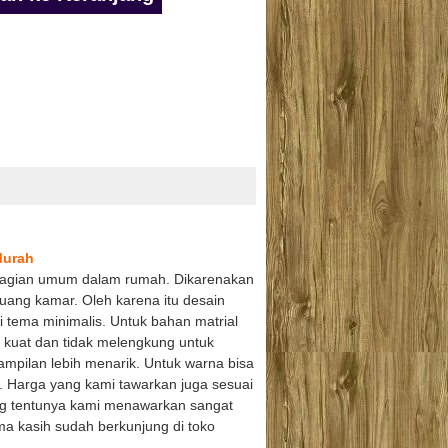
Murah
BEST SELLER
 bagian umum dalam rumah. Dikarenakan
ruang kamar. Oleh karena itu desain
 tema minimalis. Untuk bahan matrial
ih kuat dan tidak melengkung untuk
mpilan lebih menarik. Untuk warna bisa
ll. Harga yang kami tawarkan juga sesuai
yang tentunya kami menawarkan sangat
ima kasih sudah berkunjung di toko
ah | Set
Harga Kursi Cafe Minimalis Jepara