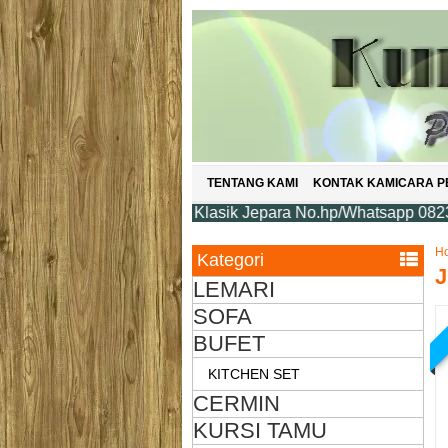
TENTANG KAMI
KONTAK KAMI
CARA 
ure Mebel Minimalis Klasik Jepara No.hp/Whatsapp 082324364
H
Kategori
J
LEMARI
SOFA
BUFET
KITCHEN SET
CERMIN
KURSI TAMU