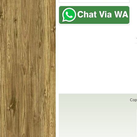
Hj. Neneng Handayani-
Trisnawati Soeherman-
Banjarmasin
Bandung
Terimakasih sofa yg saya pesan
furniturenya bagus gak kece
n
sudah tertata rapi di rumah saya.
saya order di mas trs.. makas
bagus sekali..
ya mas jangan lupa kasih dis
lagi ya habis ini hehe
Cop