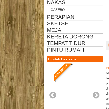
NAKAS
GAZEBO
PERAPIAN
SKETSEL
MEJA
KERETA DORONG
TEMPAT TIDUR
PINTU RUMAH
Produk Bestseller
BEST SELLER
BEST SELLER
P
ba
be
pi
di
di
uk
te
fu