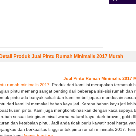
Detail Produk Jual Pintu Rumah Minimalis 2017 Murah
Jual Pintu Rumah Minimalis 2017 
BEST SELLER
BEST SELLER
intu rumah minimalis 2017
. Produk dari kami ini merupakan termasuk
gian pintu memang sangat penting dari beberapa sisi-sisi rumah dan 
ntuk pintu ada banyak sekali dan kami mebel jepara mendesain sesuai
ntu dari kami ini memakai bahan kayu jati. Karena bahan kayu jati leb
buat kusen pintu. Kami juga mengkombinasikan dengan kaca supaya ta
 rubah sesuai keinginan misal warna natural kayu, dark brown , gold d
uran dan ketebalan pintu. Jadi anda tidak perlu kawatir soal harga 
rjangkau dan berkualitas tinggi untuk pintu rumah minimalis 2017. Ter
Dipan Ukir | Tempat Tidur Ukir Jepara
Jual Meja Makan Kayu Jati Mur
rniture kami
kurnia furniture
.