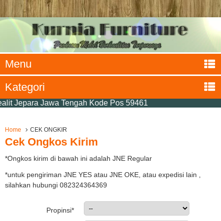
Menu
Kategori
lit Jepara Jawa Tengah Kode Pos 59461
Home
CEK ONGKIR
Cek Ongkos Kirim
*Ongkos kirim di bawah ini adalah JNE Regular
*untuk pengiriman JNE YES atau JNE OKE, atau expedisi lain ,
silahkan hubungi 082324364369
Propinsi*