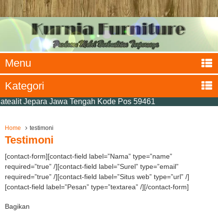
Menu
Kategori
ealit Jepara Jawa Tengah Kode Pos 59461
Home
testimoni
Testimoni
[contact-form][contact-field label=”Nama” type=”name”
required=”true” /][contact-field label=”Surel” type=”email”
required=”true” /][contact-field label=”Situs web” type=”url” /]
[contact-field label=”Pesan” type=”textarea” /][/contact-form]
Bagikan